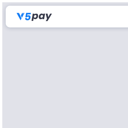
跳
至
内
容